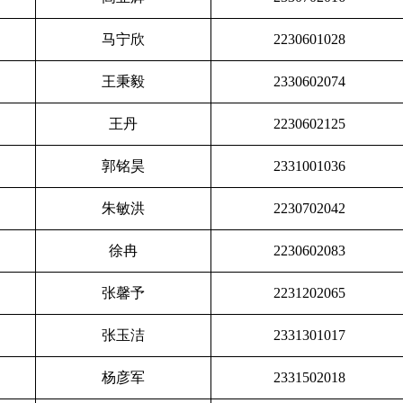
马宁欣
2230601028
王秉毅
2330602074
王丹
2230602125
郭铭昊
2331001036
朱敏洪
2230702042
徐冉
2230602083
张馨予
2231202065
张玉洁
2331301017
杨彦军
2331502018